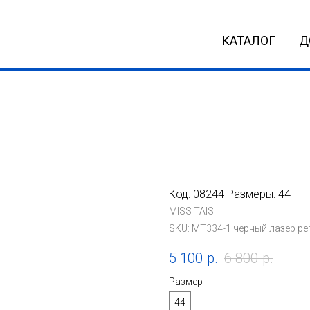
КАТАЛОГ
Д
Код: 08244 Размеры: 44
MISS TAIS
SKU:
MT334-1 черный лазер ре
5 100
р.
6 800
р.
Размер
44