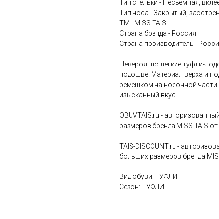
Тип стельки - Несъемная, вкле
Тип носа - Закрытый, заостре
ТМ - MISS TAIS
Страна бренда - Россия
Страна производитель - Росс
Невероятно легкие туфли-лод
подошве. Материал верха и по
ремешком на носочной части.
изысканный вкус.
OBUVTAIS.ru - авторизованны
размеров бренда MISS TAIS от
TAIS-DISCOUNT.ru - авторизо
больших размеров бренда MISS
Вид обуви: ТУФЛИ
Сезон: ТУФЛИ