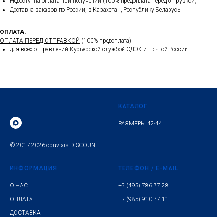
Недоступна оплата при получении (100% предоплата перед отгрузкой)
Доставка заказов по России, в Казахстан, Республику Беларусь
ОПЛАТА:
ОПЛАТА ПЕРЕД ОТПРАВКОЙ
(100% предоплата)
для всех отправлений Курьерской службой СДЭК и Почтой России
КАТАЛОГ
РАЗМЕРЫ 42-44
© 2017-2026 obuvtais DISCOUNT
ИНФОРМАЦИЯ
ТЕЛЕФОН / E-MAIL
О НАС
+7 (495) 786 77 28
ОПЛАТА
+7 (985) 910 77 11
ДОСТАВКА