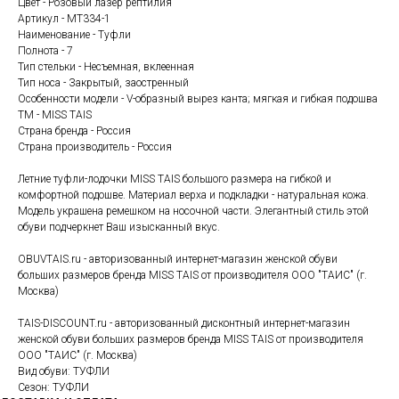
Цвет - Розовый лазер рептилия
Артикул - MT334-1
Наименование - Туфли
Полнота - 7
Тип стельки - Несъемная, вклеенная
Тип носа - Закрытый, заостренный
Особенности модели - V-образный вырез канта; мягкая и гибкая подошва
ТМ - MISS TAIS
Страна бренда - Россия
Страна производитель - Россия
Летние туфли-лодочки MISS TAIS большого размера на гибкой и
комфортной подошве. Материал верха и подкладки - натуральная кожа.
Модель украшена ремешком на носочной части. Элегантный стиль этой
обуви подчеркнет Ваш изысканный вкус.
OBUVTAIS.ru - авторизованный интернет-магазин женской обуви
больших размеров бренда MISS TAIS от производителя ООО "ТАИС" (г.
Москва)
TAIS-DISCOUNT.ru - авторизованный дисконтный интернет-магазин
женской обуви больших размеров бренда MISS TAIS от производителя
ООО "ТАИС" (г. Москва)
Вид обуви: ТУФЛИ
Сезон: ТУФЛИ