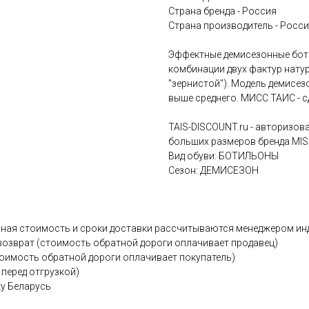
Страна бренда - Россия
Страна производитель - Росс
Эффектные демисезонные бот
комбинации двух фактур нату
"зернистой"). Модель демисез
выше среднего. МИСС ТАИС - с
TAIS-DISCOUNT.ru - авторизо
больших размеров бренда MISS
Вид обуви: БОТИЛЬОНЫ
Сезон: ДЕМИСЕЗОН
точная стоимость и сроки доставки рассчитываются менеджером ин
ый возврат (стоимость обратной дороги оплачивает продавец)
тоимость обратной дороги оплачивает покупатель)
перед отгрузкой)
ку Беларусь