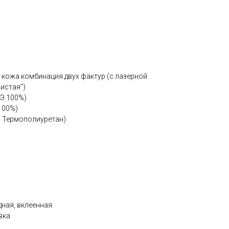
 кожа комбинация двух фактур (с лазерной
истая")
ПЭ 100%)
100%)
, Термополиуретан)
дная, вклеенная
вка