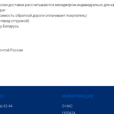
 сроки доставки рассчитываются менеджером индивидуально для к
рат
тоимость обратной дороги оплачивает покупатель)
перед отгрузкой)
ку Беларусь
Почтой России
ОГ
ИНФОРМАЦИЯ
Ы 42-44
О НАС
ОПЛАТА