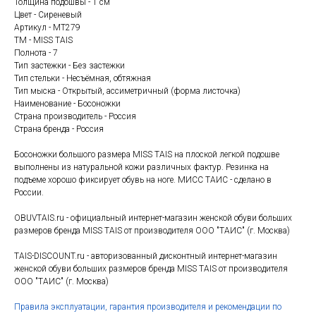
Толщина подошвы - 1 см
Цвет - Сиреневый
Артикул - MT279
ТМ - MISS TAIS
Полнота - 7
Тип застежки - Без застежки
Тип стельки - Несъёмная, обтяжная
Тип мыска - Открытый, ассиметричный (форма листочка)
Наименование - Босоножки
Страна производитель - Россия
Страна бренда - Россия
Босоножки большого размера MISS TAIS на плоской легкой подошве
выполнены из натуральной кожи различных фактур. Резинка на
подъеме хорошо фиксирует обувь на ноге. МИСС ТАИС - сделано в
России.
OBUVTAIS.ru - официальный интернет-магазин женской обуви больших
размеров бренда MISS TAIS от производителя ООО "ТАИС" (г. Москва)
TAIS-DISCOUNT.ru - авторизованный дисконтный интернет-магазин
женской обуви больших размеров бренда MISS TAIS от производителя
ООО "ТАИС" (г. Москва)
Правила эксплуатации, гарантия производителя и рекомендации по