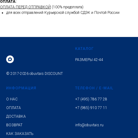
ОПЛАТА:
ОПЛАТА ПЕРЕД ОТПРАВКОЙ
(100% предоплата)
для всех отправлений Курьерской службой СДЭК и Почтой России
КАТАЛОГ
РАЗМЕРЫ 42-44
© 2017-2026 obuvtais DISCOUNT
ИНФОРМАЦИЯ
ТЕЛЕФОН / E-MAIL
О НАС
+7 (495) 786 77 28
ОПЛАТА
+7 (985) 910 77 11
ДОСТАВКА
ВОЗВРАТ
info@obuvtais.ru
КАК ЗАКАЗАТЬ